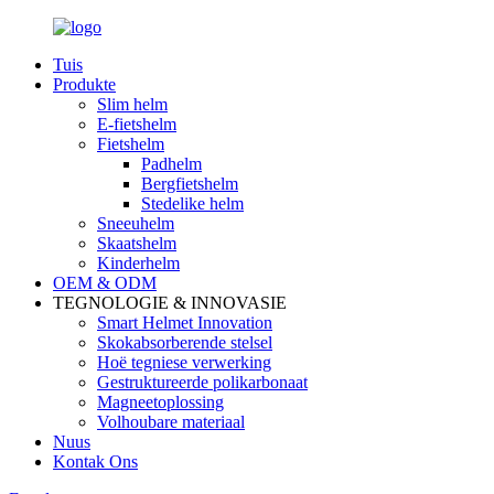
Tuis
Produkte
Slim helm
E-fietshelm
Fietshelm
Padhelm
Bergfietshelm
Stedelike helm
Sneeuhelm
Skaatshelm
Kinderhelm
OEM & ODM
TEGNOLOGIE & INNOVASIE
Smart Helmet Innovation
Skokabsorberende stelsel
Hoë tegniese verwerking
Gestruktureerde polikarbonaat
Magneetoplossing
Volhoubare materiaal
Nuus
Kontak Ons