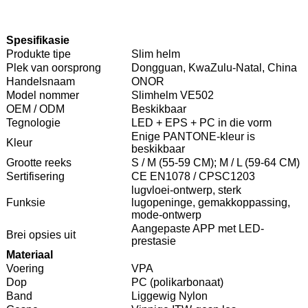
Spesifikasie
Produkte tipe
Slim helm
Plek van oorsprong
Dongguan, KwaZulu-Natal, China
Handelsnaam
ONOR
Model nommer
Slimhelm VE502
OEM / ODM
Beskikbaar
Tegnologie
LED + EPS + PC in die vorm
Enige PANTONE-kleur is
Kleur
beskikbaar
Grootte reeks
S / M (55-59 CM); M / L (59-64 CM)
Sertifisering
CE EN1078 / CPSC1203
lugvloei-ontwerp, sterk
Funksie
lugopeninge, gemakkoppassing,
mode-ontwerp
Aangepaste APP met LED-
Brei opsies uit
prestasie
Materiaal
Voering
VPA
Dop
PC (polikarbonaat)
Band
Liggewig Nylon