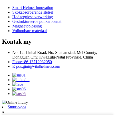
Smart Helmet Innovation
Skokabsorberende stelsel
Hoë tegniese verwerking
Gestruktureerde polikarbonaat
Magneetoplossing
Volhoubare materiaal
Kontak my
No. 12, Linhai Road, No. Shatian stad, Mei County,
Dongguan City, KwaZulu-Natal Provinsie, China
Foon:
+86 13712032050
E-pos:
gini@vitalhelmets.com
Stuur e-pos
x