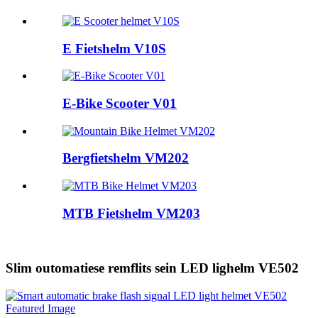
E Fietshelm V10S
E-Bike Scooter V01
Bergfietshelm VM202
MTB Fietshelm VM203
Slim outomatiese remflits sein LED lighelm VE502