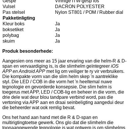
Gespe
Vinnige ITW-gesp los
Vulsel
DACRON POLYESTER
Pas stelsel
Nylon ST801 / POM / Rubber dial
Pakketinligting
Kleur boks
Ja
boksetiket
Ja
polybag
Ja
skuim
Ja
Produk
besonderhede:
Aangesien ons meer as 15 jaar ervaring van die helm-R & D-
span en vervaardiging is, is die slimhelm geïntegreer
iOS
APP en Android APP
met lig om veiliger te ry vir verbruikers.
Die kompakte vorm van die slim helm skep 'n aantreklike
styl. Die LED / COB in die vorm het 'n heeltemal nuwe
tegnologie en gevorderde konsepsie. Die slim helm is
toegerus met APP, LED / COB-lig en beheer in die vorm, die
drie dele wat deur blou tandpare verbind word, pas die
vertoning via APP aan en draai seinbeligting aangedui deur
die beheerder wat ook remlig bevat.
Ons het hand aan hand met die R & D-span en
multirigtingtoetse gewerk. Ons glo dat die slimhelm die
toonaangewende tegnologie is wat ontwerp is om slimhelms