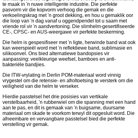
te maak in 'n nuwe intelligente industrie. Die perfekte
pasvorm vir die kopvorm verhoog die gemak en die
verkoelingskrag met 'n groot dekking, en hou u gemaklik oor
die loop van 'n dag vanaf u oggendpendel tot u saam met
vriende rol vir 'n aandvertoning. Die slimhelm-gesertifiseerde
CE-, CPSC- en AUS-weergawe vir perfekte beskerming.
Die helm is gespesifiseer met 'n ligte, herwinde band wat ook
kan weerspieël word met 'n reflektiewe band, sublimasie en
silikoonvel. Ons bied alternatiewe bandopsies vir
aanpassing: veelkleurige weefsel, bamboes en anti-
bakteriële bandjies.
Die ITW-vrylating in Derlin POM-materiaal word vinnig
vrygestel om die retensie- en afroltoetsing te versterk om die
veiligheid van die helm te verseker.
Hierdie passtelsel het drie posisies van vertikale
verstelbaarheid, 'n rubberwiel om die spanning met een hand
aan te pas, en dit is gemaak van 'n buigsame, duursame
materiaal om skade te voorkom terwyl dit opgesluit word. Die
afneembare en vervangbare passtelsel bied die perfekte
verstelling vir gemak.