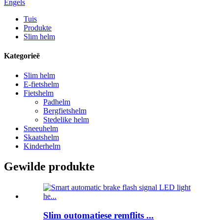
Engels
Tuis
Produkte
Slim helm
Kategorieë
Slim helm
E-fietshelm
Fietshelm
Padhelm
Bergfietshelm
Stedelike helm
Sneeuhelm
Skaatshelm
Kinderhelm
Gewilde produkte
Slim outomatiese remflits ...