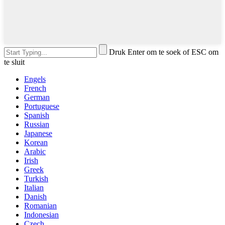
Druk Enter om te soek of ESC om
te sluit
Engels
French
German
Portuguese
Spanish
Russian
Japanese
Korean
Arabic
Irish
Greek
Turkish
Italian
Danish
Romanian
Indonesian
Czech